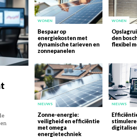
WONEN
WONEN
Bespaar op
Opslagrui
energiekosten met
den bosch
dynamische tarieven en
flexibel 
zonnepanelen
at
NIEUWS
NIEUWS
Zonne-energie:
Efficiënti
de
veiligheid en efficiëntie
stimulere
gen
met omega
digitalise
energietechniek