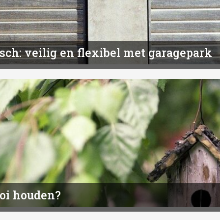
ch: veilig en flexibel met garagepark
ooi houden?