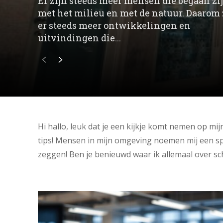
Er zijn steeds meer mensen die begaan zi
met het milieu en met de natuur. Daarom 
er steeds meer ontwikkelingen en
uitvindingen die...
Hi hallo, leuk dat je een kijkje komt nemen op mi
tips! Mensen in mijn omgeving noemen mij een spo
zeggen! Ben je benieuwd waar ik allemaal over sch