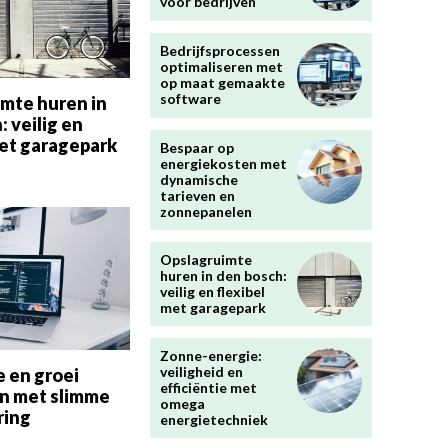
voor bedrijven
Bedrijfsprocessen
optimaliseren met
op maat gemaakte
software
mte huren in
: veilig en
met garagepark
Bespaar op
energiekosten met
dynamische
tarieven en
zonnepanelen
Opslagruimte
huren in den bosch:
veilig en flexibel
met garagepark
Zonne-energie:
veiligheid en
e en groei
efficiëntie met
n met slimme
omega
ring
energietechniek