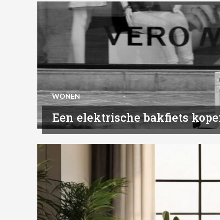
WONEN
Een elektrische bakfiets kop