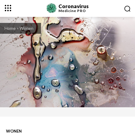
Coronavirus
Medicine
PRO
Home
Wonen
WONEN