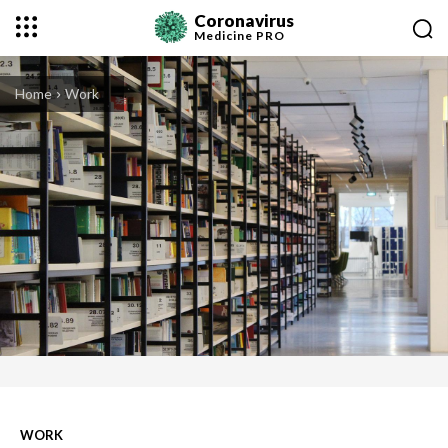
Coronavirus
Medicine
PRO
Home
Work
WORK